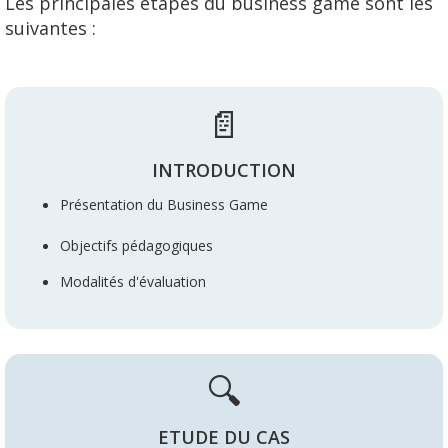
Les principales étapes du business game sont les
suivantes :
📄
INTRODUCTION
Pr
é
se
ntation du Business Game
O
bjectifs pédagogiques
Modalités d'évaluation
🔍
ETUDE DU CAS