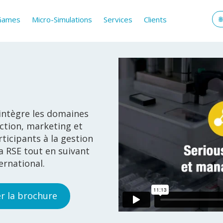
 Games
Micro-Simulations
Services
Clients
 intègre les domaines
ction, marketing et
rticipants à la gestion
la RSE tout en suivant
ernational.
r la brochure