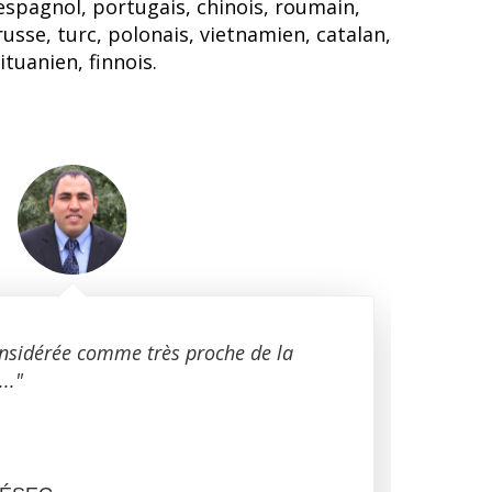
espagnol, portugais, chinois, roumain,
russe, turc, polonais, vietnamien, catalan,
lituanien, finnois.
onsidérée comme très proche de la
"Ce 
.."
fonc
Éric