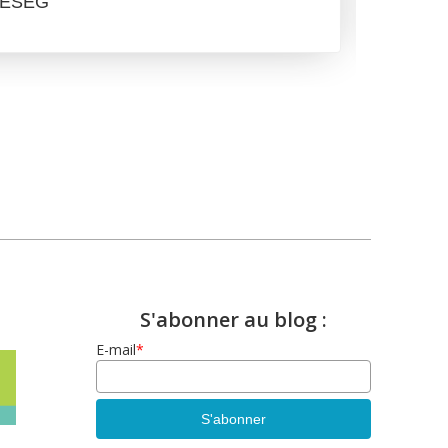
 IÉSEG
Resp
S'abonner au blog :
E-mail
*