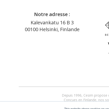
Notre adresse :
Kalevankatu 16 B 3
00100 Helsinki, Finlande
Depuis 1996, Cesim propose de
Conçues en Finlande, nos solu
L’accompagnement 
This website stores cookies on yo