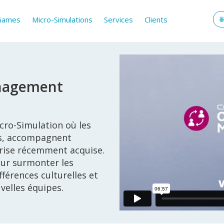
 Games
Micro-Simulations
Services
Clients
nagement
cro-Simulation où les
nts, accompagnent
prise récemment acquise.
our surmonter les
férences culturelles et
velles équipes.