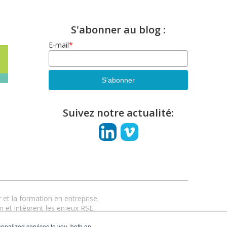
S'abonner au blog :
E-mail
*
Suivez notre actualité:
et la formation en entreprise.
n et intègrent les enjeux RSE.
anciel ou hybride.
onalized services to you, both on