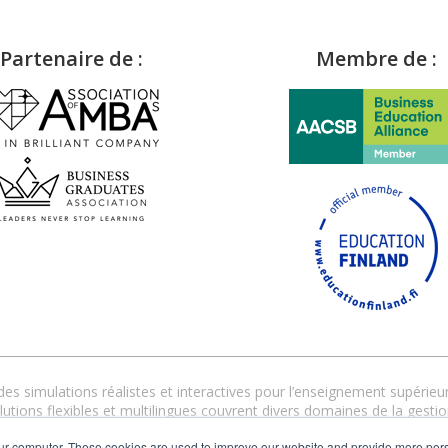
Partenaire de :
Membre de :
s simulations réalistes et interactives pour l’enseignement supérieur 
tions flexibles et multilingues couvrent divers domaines de la gestio
personnalisé garantit une mise en œuvre réussie, en présentiel, dist
ur computer. These cookies are used to improve our website and provide more pers