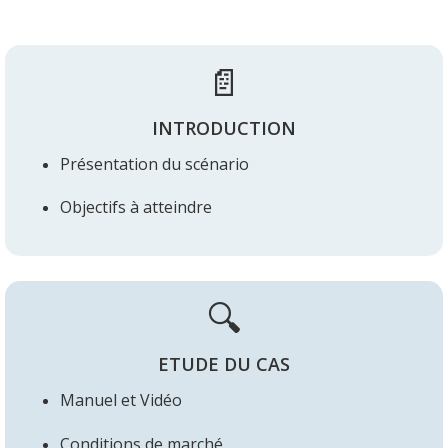
📄
INTRODUCTION
Pr
é
se
ntation du
scénario
O
bjectifs
à atteindre
🔍
ETUDE DU CAS
Manuel et Vidéo
Conditions de marché