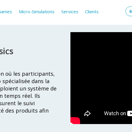
 Games
Micro-Simulations
Services
Clients
sics
n où les participants,
 spécialisée dans la
déploient un système de
 temps réel. Ils
urent le suivi
té des produits afin