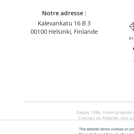
Notre adresse :
Kalevankatu 16 B 3
00100 Helsinki, Finlande
Depuis 1996, Cesim propose de
Conçues en Finlande, nos solu
L’accompagnement 
This website stores cookies on yo
Aujo