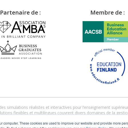
Partenaire de :
Membre de :
s simulations réalistes et interactives pour l’enseignement supérieur 
tions flexibles et multilingues couvrent divers domaines de la gestio
personnalisé garantit une mise en œuvre réussie, en présentiel, dist
ur computer. These cookies are used to improve our website and provide more pers
urd’hui, plus de 1000 clients répartis dans 30 pays font confiance à C