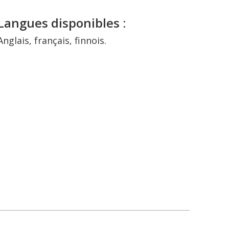
Langues disponibles :
Anglais, fran
ç
ais, finnois.