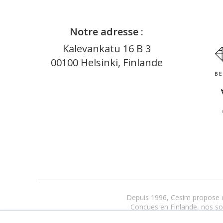
Notre adresse :
Kalevankatu 16 B 3
00100 Helsinki, Finlande
Depuis 1996, Cesim propose de
Conçues en Finlande, nos solu
L’accompagnement 