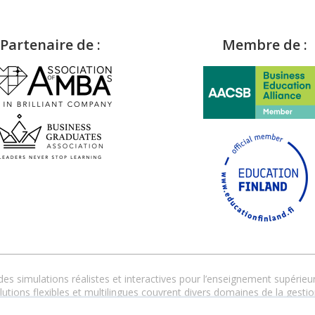
Partenaire de :
Membre de :
s simulations réalistes et interactives pour l’enseignement supérieur 
tions flexibles et multilingues couvrent divers domaines de la gestio
personnalisé garantit une mise en œuvre réussie, en présentiel, dist