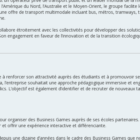
st un opérateur privé de transport public et un leader mondial de la m
, l’Amérique du Nord, l’Australie et le Moyen-Orient, le groupe facilit
une offre de transport multimodale incluant bus, métros, tramways, tr
me.
ollabore étroitement avec les collectivités pour développer des solut
Son engagement en faveur de l’innovation et de la transition écologiqu
e à renforcer son attractivité auprès des étudiants et à promouvoir se
ela, l’entreprise souhaitait une approche pédagogique immersive et e
cs. L’objectif est également d’identifier et de recruter de nouveaux t
pour organiser des Business Games auprès de ses écoles partenaires. 
et offrir une expérience interactive et différenciante.
depuis une dizaine d’années dans le cadre des Business Games que 