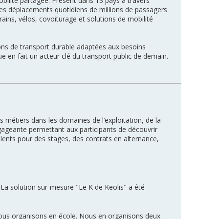
obilité partagée. Présent dans 13 pays à travers
e les déplacements quotidiens de millions de passagers
ains, vélos, covoiturage et solutions de mobilité
ions de transport durable adaptées aux besoins
e en fait un acteur clé du transport public de demain.
s métiers dans les domaines de l’exploitation, de la
ngageante permettant aux participants de découvrir
alents pour des stages, des contrats en alternance,
La solution sur-mesure "Le K de Keolis" a été
nous organisons en école. Nous en organisons deux