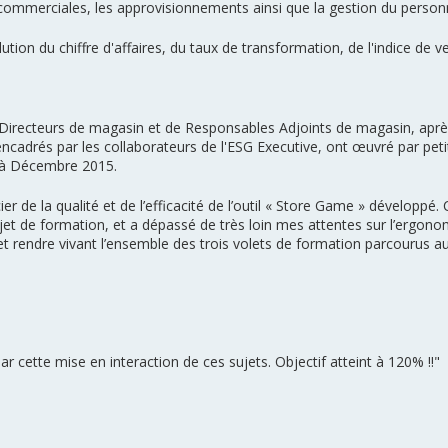
 commerciales, les approvisionnements ainsi que la gestion du personn
tion du chiffre d'affaires, du taux de transformation, de l'indice de v
irecteurs de magasin et de Responsables Adjoints de magasin, après
encadrés par les collaborateurs de l'ESG Executive, ont œuvré par pe
e à Décembre 2015.
er de la qualité et de l’efficacité de l’outil « Store Game » développé. C
jet de formation, et a dépassé de très loin mes attentes sur l’ergonom
et rendre vivant l’ensemble des trois volets de formation parcourus au 
 par cette mise en interaction de ces sujets. Objectif atteint à 120% !!"