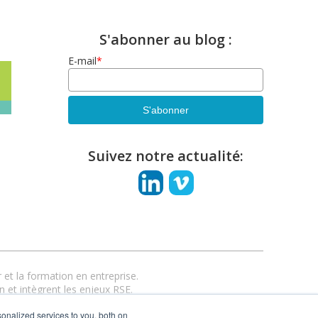
S'abonner au blog :
E-mail
*
Suivez notre actualité:
et la formation en entreprise.
n et intègrent les enjeux RSE.
anciel ou hybride.
onalized services to you, both on
esim.