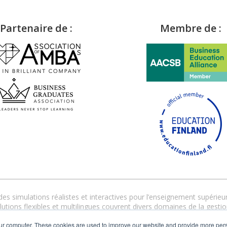
Partenaire de :
Membre de :
s simulations réalistes et interactives pour l’enseignement supérieur 
tions flexibles et multilingues couvrent divers domaines de la gestio
personnalisé garantit une mise en œuvre réussie, en présentiel, dist
ur computer. These cookies are used to improve our website and provide more pers
urd’hui, plus de 1000 clients répartis dans 30 pays font confiance à C