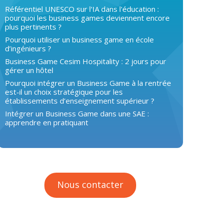
Référentiel UNESCO sur l'IA dans l'éducation :
pourquoi les business games deviennent encore
plus pertinents ?
Pourquoi utiliser un business game en école
d’ingénieurs ?
Business Game Cesim Hospitality : 2 jours pour
gérer un hôtel
Pourquoi intégrer un Business Game à la rentrée
est-il un choix stratégique pour les
établissements d’enseignement supérieur ?
Intégrer un Business Game dans une SAE :
apprendre en pratiquant
Nous contacter