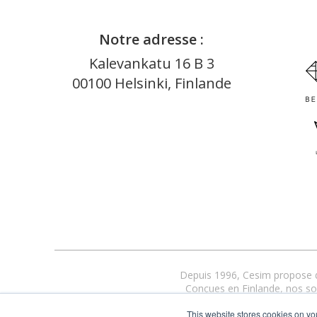
Notre adresse :
Kalevankatu 16 B 3
00100 Helsinki, Finlande
Depuis 1996, Cesim propose de
Conçues en Finlande, nos solu
L’accompagnement 
This website stores cookies on yo
Aujo