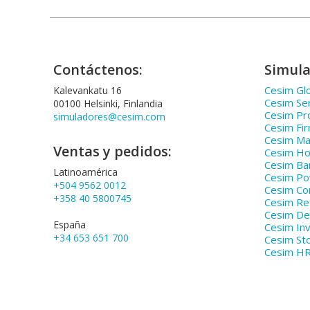
Contáctenos:
Simula
Cesim Glo
Kalevankatu 16
Cesim Se
00100 Helsinki, Finlandia
Cesim Pr
simuladores@cesim.com
Cesim Fi
Cesim Ma
Ventas y pedidos:
Cesim Hos
Cesim Ba
Latinoamérica
Cesim P
+504 9562 0012
Cesim Co
+358 40 5800745
Cesim Ret
Cesim De
España
Cesim In
+34 653 651 700
Cesim St
Cesim H