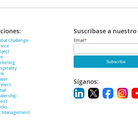
ciones:
Suscríbase a nuestro 
bal Challenge
Email
*
rvice
oject
rm
rketing
pitality
nk
ower
Síganos:
nnect
ail
alership
vest
ocks
R Management