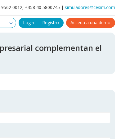
4 9562 0012, +358 40 5800745 |
simuladores@cesim.com
Login
Registro
Acceda a una demo
mpresarial complementan el