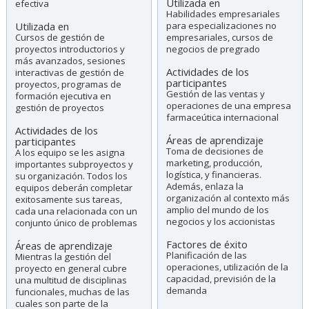
Utilizada en
efectiva
Habilidades empresariales
Utilizada en
para especializaciones no
Cursos de gestión de
empresariales, cursos de
proyectos introductorios y
negocios de pregrado
más avanzados, sesiones
Actividades de los
interactivas de gestión de
participantes
proyectos, programas de
Gestión de las ventas y
formación ejecutiva en
operaciones de una empresa
gestión de proyectos
farmaceútica internacional
Actividades de los
Áreas de aprendizaje
participantes
Toma de decisiones de
A los equipo se les asigna
marketing, producción,
importantes subproyectos y
logística, y financieras.
su organización. Todos los
Además, enlaza la
equipos deberán completar
organización al contexto más
exitosamente sus tareas,
amplio del mundo de los
cada una relacionada con un
negocios y los accionistas
conjunto único de problemas
Factores de éxito
Áreas de aprendizaje
Planificación de las
Mientras la gestión del
operaciones, utilización de la
proyecto en general cubre
capacidad, previsión de la
una multitud de disciplinas
demanda
funcionales, muchas de las
cuales son parte de la