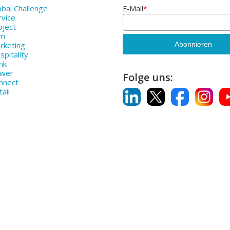
bal Challenge
E-Mail
*
rvice
oject
rm
rketing
pitality
nk
ower
Folge uns:
nnect
ail