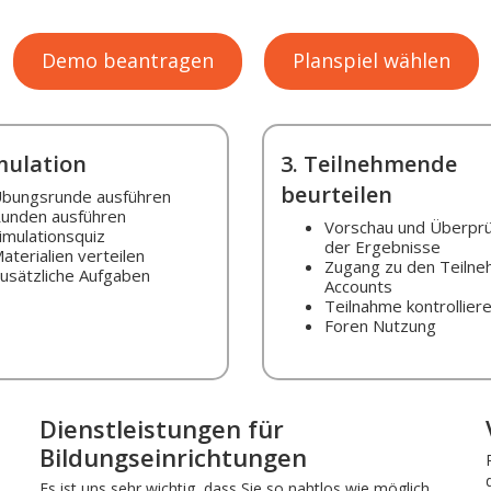
Demo beantragen
Planspiel wählen
imulation
3. Teilnehmende
beurteilen
bungsrunde ausführen
unden ausführen
Vorschau und Überpr
imulationsquiz
der Ergebnisse
aterialien verteilen
Zugang zu den Teiln
usätzliche Aufgaben
Accounts
Teilnahme kontrollier
Foren Nutzung
Dienstleistungen für
Bildungseinrichtungen
Es ist uns sehr wichtig, dass Sie so nahtlos wie möglich