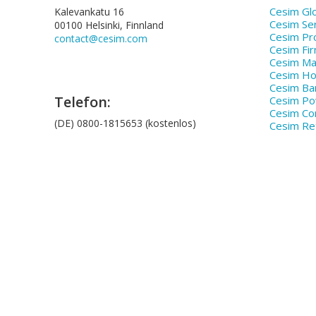
Cesim Glo
Kalevankatu 16
Cesim Se
00100 Helsinki, Finnland
Cesim Pr
contact@cesim.com
Cesim Fi
Cesim Ma
Cesim Hos
Cesim Ba
Telefon:
Cesim P
Cesim Co
(DE) 0800-1815653 (kostenlos)
Cesim Ret