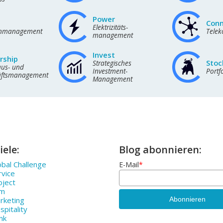
Power
Con
Elektrizitäts-
nmanagement
Tele
management
Invest
rship
Stoc
Strategisches
us- und
Investment-
Port
äftsmanagement
Management
iele:
Blog abonnieren:
bal Challenge
E-Mail
*
rvice
oject
rm
rketing
pitality
nk