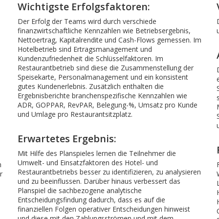
Wichtigste Erfolgsfaktoren:
Der Erfolg der Teams wird durch verschiede
finanzwirtschaftliche Kennzahlen wie Betriebsergebnis,
Nettoertrag, Kapitalrendite und Cash-Flows gemessen. Im
Hotelbetrieb sind Ertragsmanagement und
Kundenzufriedenheit die Schlüsselfaktoren. Im
Restaurantbetrieb sind diese die Zusammenstellung der
Speisekarte, Personalmanagement und ein konsistent
gutes Kundenerlebnis. Zusätzlich enthalten die
Ergebnisberichte branchenspezifische Kennzahlen wie
ADR, GOPPAR, RevPAR, Belegung-%, Umsatz pro Kunde
und Umlage pro Restaurantsitzplatz.
Erwartetes Ergebnis:
Mit Hilfe des Planspieles lernen die Teilnehmer die
Umwelt- und Einsatzfaktoren des Hotel- und
n
Restaurantbetriebs besser zu identifizieren, zu analysieren
r
und zu beeinflussen. Darüber hinaus verbessert das
Planspiel die sachbezogene analytische
Entscheidungsfindung dadurch, dass es auf die
finanziellen Folgen operativer Entscheidungen hinweist
und diese mit den Zahlungsströmen und mit dem