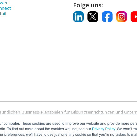
ower
Folge uns:
nnect
ail
rfreundlichen Business-Planspielen für Bildungseinrichtungen und Unt
basierte Simulationen an, die mit allen Geräten und Betriebssystemen
ur computer. These cookies are used to improve our website and provide more pers
 Hochschulen und Universitäten weltweit unsere Simulationen verwen
dia. To find out more about the cookies we use, see our
Privacy Policy
. We won't tr
our preferences, we'll have to use just one tiny cookie so that you're not asked to ma