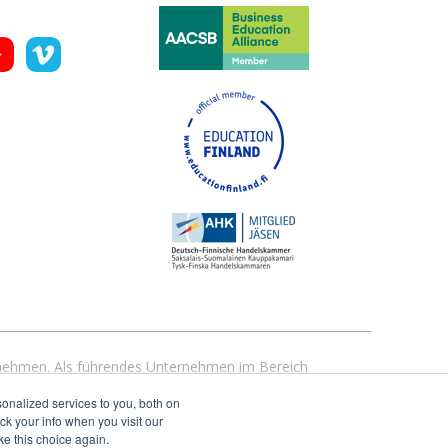
ernehmen. Als führendes Unternehmen im Bereich
 kompatibel sind. Entdecken Sie jetzt, warum derzeit über
onalized services to you, both on
den.
ack your info when you visit our
ke this choice again.