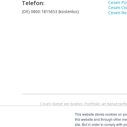
Telefon:
Cesim P
Cesim Co
(DE) 0800-1815653 (kostenlos)
Cesim Ret
Cesim bietet ein breites Portfolio an benutze
Bildungstechnologie bieten wir anpassbare, flexible, web
This website stores cookies on yo
500
this website and through other me
site. But in order to comply with y