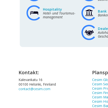
Hospitality
Bank
Hotel- und Tourismus-
Banke
management
Deale
Autoha
Gesch
Kontakt:
Plansp
Cesim Glo
Kalevankatu 16
Cesim Se
00100 Helsinki, Finnland
Cesim Pr
contact@cesim.com
Cesim Fi
Cesim Ma
Cesim Hos
Cesim Ba