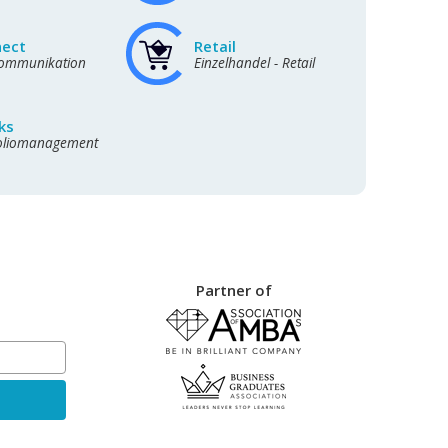
nect
Retail
kommunikation
Einzelhandel - Retail
ks
foliomanagement
Partner of