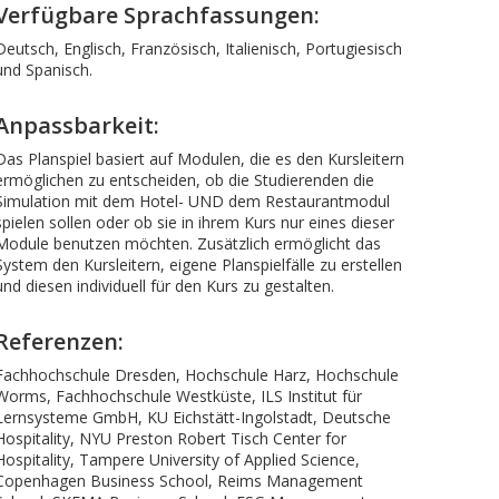
Verfügbare Sprachfassungen:
Deutsch, Englisch, Französisch, Italienisch, Portugiesisch
und Spanisch.
Anpassbarkeit:
Das Planspiel basiert auf Modulen, die es den Kursleitern
ermöglichen zu entscheiden, ob die Studierenden die
Simulation mit dem Hotel- UND dem Restaurantmodul
spielen sollen oder ob sie in ihrem Kurs nur eines dieser
Module benutzen möchten. Zusätzlich ermöglicht das
System den Kursleitern, eigene Planspielfälle zu erstellen
und diesen individuell für den Kurs zu gestalten.
Referenzen:
Fachhochschule Dresden, Hochschule Harz, Hochschule
Worms, Fachhochschule Westküste, ILS Institut für
Lernsysteme GmbH, KU Eichstätt-Ingolstadt, Deutsche
Hospitality, NYU Preston Robert Tisch Center for
Hospitality, Tampere University of Applied Science,
Copenhagen Business School, Reims Management