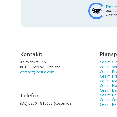
Deale
Autoha
Gesch
Kontakt:
Plansp
Cesim Glo
Kalevankatu 16
Cesim Se
00100 Helsinki, Finnland
Cesim Pr
contact@cesim.com
Cesim Fi
Cesim Ma
Cesim Hos
Cesim Ba
Telefon:
Cesim P
Cesim Co
(DE) 0800-1815653 (kostenlos)
Cesim Ret