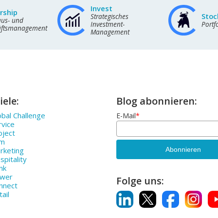
Invest
rship
Stoc
Strategisches
us- und
Investment-
Port
äftsmanagement
Management
iele:
Blog abonnieren:
bal Challenge
E-Mail
*
rvice
oject
rm
rketing
pitality
nk
ower
Folge uns:
nnect
ail