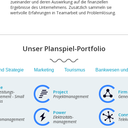
zueinander und deren Auswirkung auf die finanziellen
Ergebnisse des Unternehmens. Zusätzlich sammeln sie
wertvolle Erfahrungen in Teamarbeit und Problemlösung.
Unser Planspiel-Portfolio
d Strategie
Marketing
Tourismus
Bankwesen und
ce
Project
Firm
eistungs-
ment - Small
Projektmanagement
Gene
ss
Power
Con
Elektrizitäts-
nmanagement
Tele
management