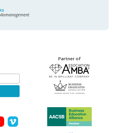
ks
foliomanagement
Partner of