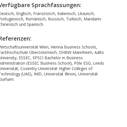
Verfügbare Sprachfassungen:
Deutsch, Englisch, Französisch, Italienisch, Litauisch,
Portugiesisch, Rumänisch, Russisch, Türkisch, Mandarin-
Chinesisch und Spanisch.
Referenzen:
Wirtschaftsuniversität Wien, Vienna Business Schools,
Fachhochschule Oberösterreich, DHBW Mannheim, Aalto
University, ESSEC, EPSCI Bachelor in Business
Administration (ESSEC Business School), Pôle ESG, Leeds
Universität, Coventry Universität Higher Colleges of
Technology (UAE), IMD, Universität Illinois, Universität
Durham.