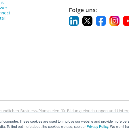
nk
ower
Folge uns:
nnect
ail
rfreundlichen Business-Planspielen für Bildungseinrichtungen und Unt
basierte Simulationen an, die mit allen Geräten und Betriebssystemen
ur computer. These cookies are used to improve our website and provide more pers
 Hochschulen und Universitäten weltweit unsere Simulationen verwen
dia. To find out more about the cookies we use, see our
Privacy Policy
. We won't tr