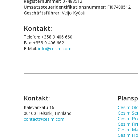
Registernummer:
07488512
Umsatzsteueridentifikationsnummer:
FI07488512
Geschäftsführer:
Veijo Kyösti
Kontakt:
Telefon: +358 9 406 660
Fax: +358 9 406 662
E-Mail:
info@cesim.com
Kontakt:
Plansp
Cesim Glo
Kalevankatu 16
Cesim Se
00100 Helsinki, Finnland
Cesim Pr
contact@cesim.com
Cesim Fi
Cesim Ma
Cesim Hos