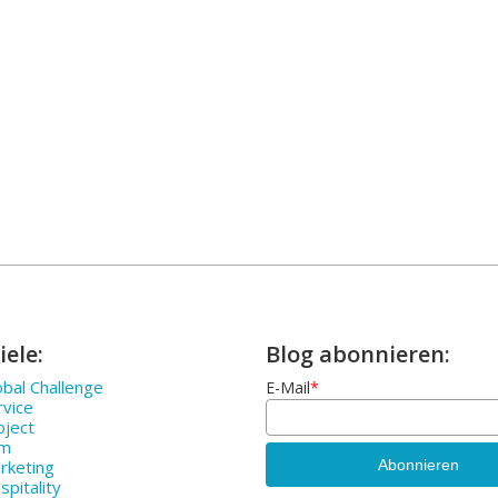
iele:
Blog abonnieren:
bal Challenge
E-Mail
*
rvice
oject
rm
rketing
pitality