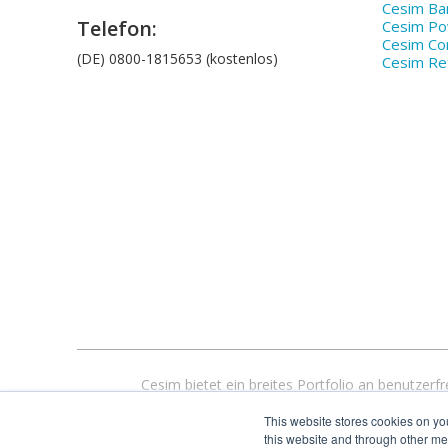
Cesim Ba
Telefon:
Cesim P
Cesim Co
(DE) 0800-1815653 (kostenlos)
Cesim Ret
Cesim bietet ein breites Portfolio an benutze
Bildungstechnologie bieten wir anpassbare, flexible, web
This website stores cookies on yo
500
this website and through other me