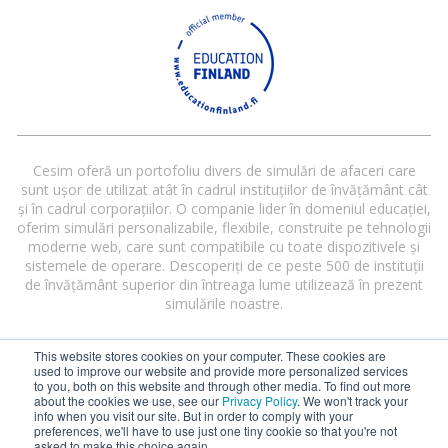
Cesim oferă un portofoliu divers de simulări de afaceri care
sunt ușor de utilizat atât în cadrul instituțiilor de învățământ cât
și în cadrul corporațiilor. O companie lider în domeniul educației,
oferim simulări personalizabile, flexibile, construite pe tehnologii
moderne web, care sunt compatibile cu toate dispozitivele și
sistemele de operare. Descoperiți de ce peste 500 de instituții
de învățământ superior din întreaga lume utilizează în prezent
simulările noastre.
This website stores cookies on your computer. These cookies are
used to improve our website and provide more personalized services
to you, both on this website and through other media. To find out more
about the cookies we use, see our
Privacy Policy
. We won't track your
info when you visit our site. But in order to comply with your
preferences, we'll have to use just one tiny cookie so that you're not
Cesim® and Cesim Global Challenge® are registered trademarks of Cesim
asked to make this choice again.