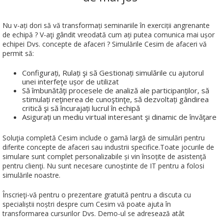
Nu v-ați dori să vă transformați seminariile în exerciții angrenante
de echipă ? V-aţi gândit vreodată cum ați putea comunica mai ușor
echipei Dvs. concepte de afaceri ? Simulările Cesim de afaceri vă
permit să:
Configurați, Rulați şi să Gestionați simulările cu ajutorul
unei interfeţe ușor de utilizat
Să îmbunătăţi procesele de analiză ale participanților, să
stimulați reţinerea de cunoştinţe, să dezvoltați gândirea
critică şi să încurajați lucrul în echipă
Asigurați un mediu virtual interesant şi dinamic de învăţare
Soluţia completă Cesim include o gamă largă de simulări pentru
diferite concepte de afaceri sau industrii specifice.Toate jocurile de
simulare sunt complet personalizabile și vin însoțite de asistenţă
pentru clienţi. Nu sunt necesare cunoștinte de IT pentru a folosi
simulările noastre.
Înscrieţi-vă pentru o prezentare gratuită pentru a discuta cu
specialiștii noștri despre cum Cesim vă poate ajuta în
transformarea cursurilor Dvs. Demo-ul se adresează atât