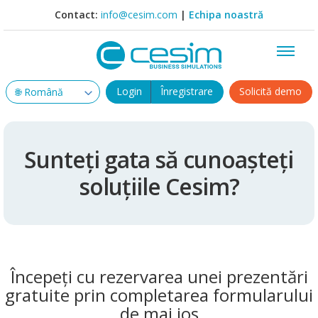
Contact:
info@cesim.com
|
Echipa noastră
Login
Înregistrare
Solicită demo
Sunteți gata să cunoașteți
soluțiile Cesim?
Începeți cu rezervarea unei prezentări
gratuite prin completarea formularului
de mai jos