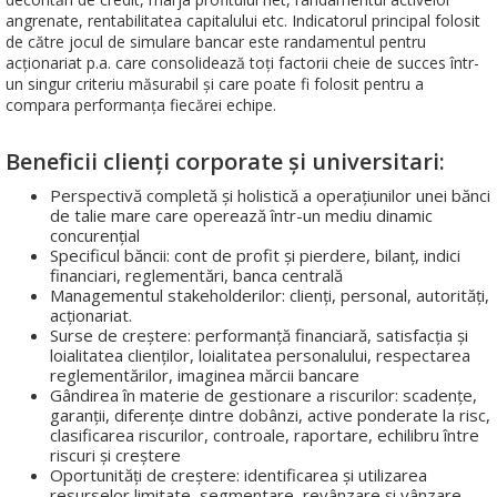
angrenate, rentabilitatea capitalului etc. Indicatorul principal folosit
de către jocul de simulare bancar este randamentul pentru
acționariat p.a. care consolidează toți factorii cheie de succes într-
un singur criteriu măsurabil și care poate fi folosit pentru a
compara performanța fiecărei echipe.
Beneficii clienți corporate și universitari:
Perspectivă completă și holistică a operațiunilor unei bănci
de talie mare care operează într-un mediu dinamic
concurențial
Specificul băncii: cont de profit și pierdere, bilanț, indici
financiari, reglementări, banca centrală
Managementul stakeholderilor: clienți, personal, autorități,
acționariat.
Surse de creștere: performanță financiară, satisfacția și
loialitatea clienților, loialitatea personalului, respectarea
reglementărilor, imaginea mărcii bancare
Gândirea în materie de gestionare a riscurilor: scadențe,
garanții, diferențe dintre dobânzi, active ponderate la risc,
clasificarea riscurilor, controale, raportare, echilibru între
riscuri și creștere
Oportunități de creștere: identificarea și utilizarea
resurselor limitate, segmentare, revânzare și vânzare