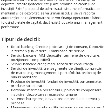
depozite, credite ipotecare cât și alte produse de credit și de
investiții. Există personal de administrat, sisteme informatice de
menținut și de dezvoltat, se va urmări riscul, și se va raporta
autorităților de reglementare și se vor finanța operațiunile băncii
folosind piețele de capital, dacă există dovada unui management
performant.
Tipuri de decizii:
Retail banking: Credite ipotecare și de consum, Depozite
la termen și la vedere, Comisioane de servicii
Servicii bancare IMM: depozite, termene de creditare,
poziționare competitivă
Servicii bancare clienți mari: servicii de consultanță
Servicii de investiții: trei segmente de clienți, comunicări
de marketing, managementul portofoliului, brokeraj de
bunuri mobiliare
Produse de investiții: fonduri de investiții, parteneriate,
produse structurate
Personal: mărimea personalului, politici de compensare,
instruire, dezvoltarea resurselor umane
Sisteme: întreținere, dezvoltare de produse, servicii și
procese
Managementul riscului: politici interne, raportare externă,