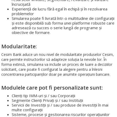
încrucișată
Experiență de lucru fără egal în echipă și în rezolvarea
problemelor
Simularea poate fi livrată într-o multitudine de configurații
și este disponibilă sub forma unei platforme robuste care
adresează cu succes o serie lungă de programe și
obiective de formare.
Modularitate:
Cesim Bank aduce un nou nivel de modularitate produselor Cesim,
care permite instructorilor să adapteze soluția la nevoile lor. În
forma extinsă, simularea va include un proces de luare a deciziilor
solicitant, care poate fi configurat la alegere pentru a înlesni
concentrarea participanților doar pe anumite operațiuni bancare.
Modulele care pot fi personalizate sunt:
Clienți tip IMM-uri și / sau Corporații
Segmente Clienți Privați și / sau Instituții
Servicii de Investiții și / sau produse de investiții în mai
multe configurații
Sisteme, procese și gestionarea riscurilor operațiunilor