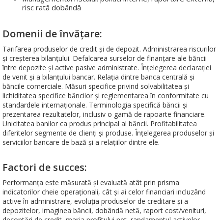
risc rată dobândă
Domenii de învățare:
Tarifarea produselor de credit și de depozit. Administrarea riscurilor
și creșterea bilanțului. Defalcarea surselor de finanțare ale băncii
între depozite și active pasive administrate. Înțelegerea declarației
de venit și a bilanțului bancar. Relația dintre banca centrală și
băncile comerciale. Măsuri specifice privind solvabilitatea și
lichiditatea specifice băncilor și reglementarea în conformitate cu
standardele internaționale. Terminologia specifică băncii și
prezentarea rezultatelor, inclusiv o gamă de rapoarte financiare.
Unicitatea banilor ca produs principal al băncii. Profitabilitatea
diferitelor segmente de clienți și produse. Înțelegerea produselor și
serviciilor bancare de bază și a relațiilor dintre ele.
Factori de succes:
Performanța este măsurată și evaluată atât prin prisma
indicatorilor cheie operaționali, cât și ai celor financiari incluzând
active în administrare, evoluția produselor de creditare și a
depozitelor, imaginea băncii, dobândă netă, raport cost/venituri,
decontări de credit, marja profitului net, randamentul activelor