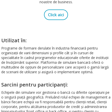
noastre de business.
Click aici
Utilizat în:
Programe de formare derulate în industria financiară pentru
organizații de varii dimensiuni și profile cât și în cursuri de
specialitate în cadrul prorgramelor educaționale oferite de instituții
de învățământ superior. Platforma de simulare bancară oferă o
multitudine de opțiuni de personalizare care acoperă o gamă largă
de scenarii de utilizare și asigură o implementare optimă.
Sarcini pentru participanți:
Echipele din simulare vor gestiona o bancă cu diferite operațiuni pe
o singură piață geografică. Preluând rolul echipei de management a
băncii fiecare echipă va fi responsabilă pentru clienții retail, clienții
corporate, pentru alcătuirea produselor de credit și administrarea
împrumuturilor front office si back office, și pentru clienții cu