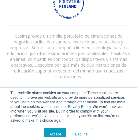
Cesim provee un amplio portafolio de simulaciones de
negocios fáciles de usar para instituciones educativas y
empresas. Somos una compañía líder en tecnología para la
educación que ofrece simulaciones personalizables, flexibles y
en línea, compatibles con todos los dispositivos y sistemas
operativos. Descubra por qué más de 500 instituciones de
educación superior alrededor del mundo usan nuestras
simulaciones.
This website stores cookies on your computer. These cookies are
used to improve our website and provide more personalized services
to you, both on this website and through other media. To find out more
about the cookies we use, see our
Privacy Policy
. We won't track your
info when you visit our site. But in order to comply with your
preferences, we'll have to use just one tiny cookie so that you're not
Cesim® and Cesim Global Challenge® are registered trademarks of Cesim
asked to make this choice again.
Oy in the United States and/or other countries.
Terms and Conditions
|
Privacy Policy
Accept
Decline
©
2026 Cesim Oy | All rights reserved