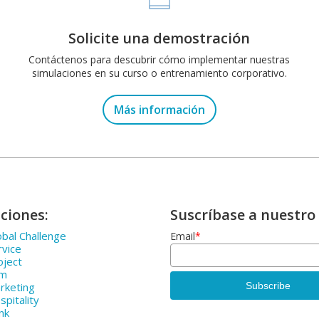
Solicite una demostración
Contáctenos para descubrir cómo implementar nuestras
simulaciones en su curso o entrenamiento corporativo.
Más información
ciones:
Suscríbase a nuestro 
bal Challenge
Email
*
rvice
oject
rm
rketing
pitality
nk