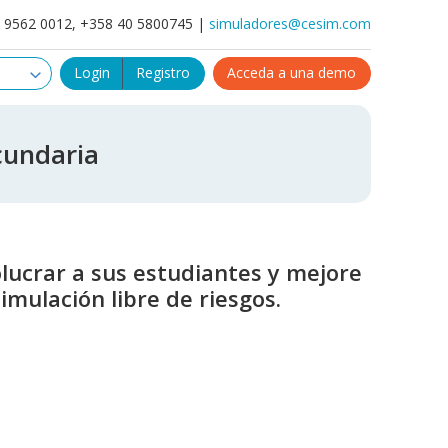
4 9562 0012, +358 40 5800745 |
simuladores@cesim.com
Login
Registro
Acceda a una demo
cundaria
lucrar a sus estudiantes y mejore
mulación libre de riesgos.