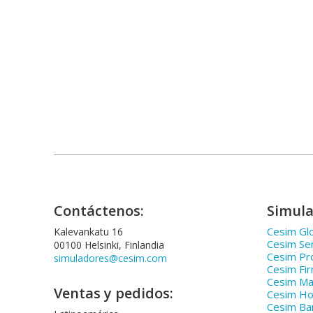
Contáctenos:
Simula
Cesim Glo
Kalevankatu 16
Cesim Se
00100 Helsinki, Finlandia
Cesim Pr
simuladores@cesim.com
Cesim Fi
Cesim Ma
Ventas y pedidos:
Cesim Hos
Cesim Ba