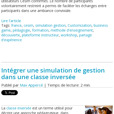
utilisateurs Cesim confirmés. Le nombre de participants
volontairement restreint a permis de faciliter les échanges entre
participants dans une ambiance conviviale.
Lire l'article
Tags:
france
,
cesim
,
simulation gestion
,
Customization
,
business
game
,
pédagogie
,
formation
,
methode d'enseignement
,
découverte
,
plateforme instructeur
,
workshop
,
partage
d'expérience
Intégrer une simulation de gestion
dans une classe inversée
Publié par
Max Appercé
| Temps de lecture: 2 min.
La
classe inversée
est un terme utilisé pour
décrire une approche pédagogique, dans