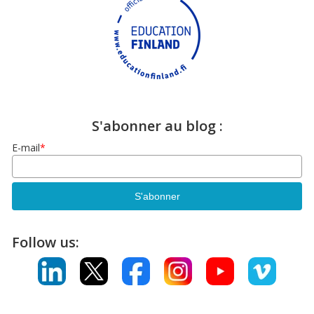
S'abonner au blog :
E-mail
*
Follow us: