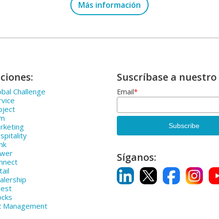
Más información
ciones:
Suscríbase a nuestro 
bal Challenge
Email
*
rvice
oject
rm
rketing
pitality
nk
ower
Síganos:
nnect
ail
alership
vest
ocks
R Management