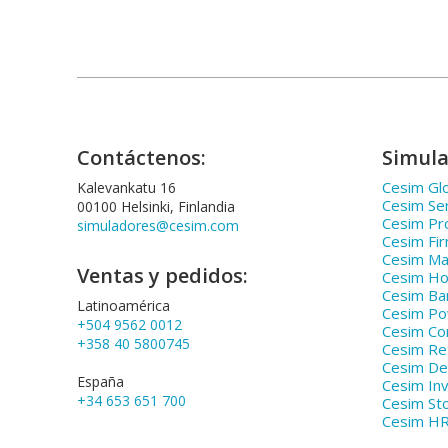
Contáctenos:
Simula
Cesim Glo
Kalevankatu 16
Cesim Se
00100 Helsinki, Finlandia
Cesim Pr
simuladores@cesim.com
Cesim Fi
Cesim Ma
Ventas y pedidos:
Cesim Hos
Cesim Ba
Latinoamérica
Cesim P
+504 9562 0012
Cesim Co
+358 40 5800745
Cesim Ret
Cesim De
España
Cesim In
+34 653 651 700
Cesim St
Cesim H