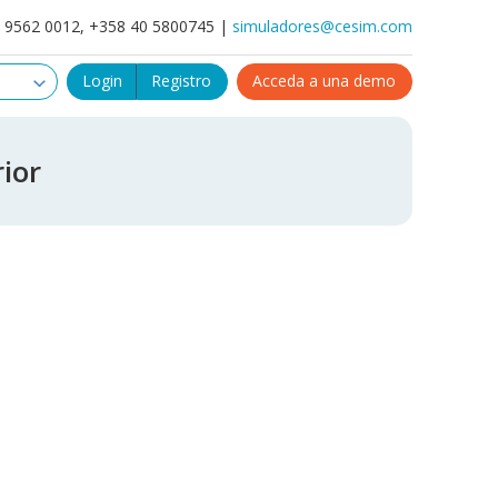
4 9562 0012, +358 40 5800745 |
simuladores@cesim.com
Login
Registro
Acceda a una demo
rior