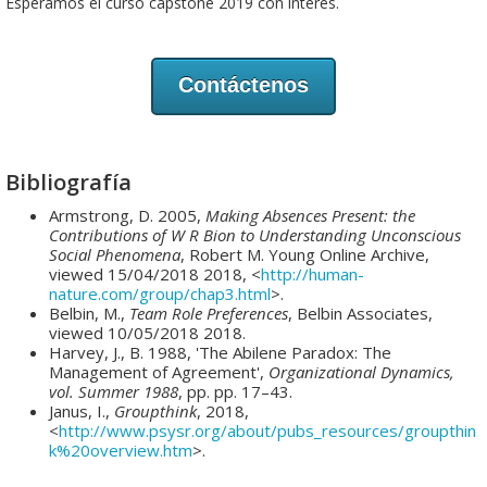
Esperamos el curso capstone 2019 con interés.
Contáctenos
Bibliografía
Armstrong, D. 2005,
Making Absences Present: the
Contributions of W R Bion to Understanding Unconscious
Social Phenomena
, Robert M. Young Online Archive,
viewed 15/04/2018 2018, <
http://human-
nature.com/group/chap3.html
>.
Belbin, M.,
Team Role Preferences
, Belbin Associates,
viewed 10/05/2018 2018.
Harvey, J., B. 1988, 'The Abilene Paradox: The
Management of Agreement',
Organizational Dynamics,
vol. Summer 1988
, pp. pp. 17–43.
Janus, I.,
Groupthink
, 2018,
<
http://www.psysr.org/about/pubs_resources/groupthin
k%20overview.htm
>.